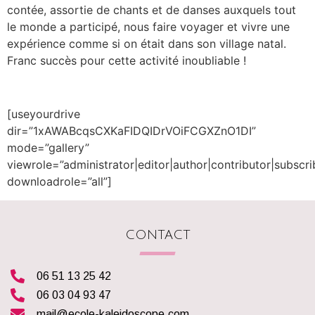
contée, assortie de chants et de danses auxquels tout
le monde a participé, nous faire voyager et vivre une
expérience comme si on était dans son village natal.
Franc succès pour cette activité inoubliable !
[useyourdrive
dir=”1xAWABcqsCXKaFIDQIDrVOiFCGXZnO1DI”
mode=”gallery”
viewrole=”administrator|editor|author|contributor|subscri
downloadrole=”all”]
CONTACT
06 51 13 25 42
06 03 04 93 47
mail@ecole-kaleidoscope.com